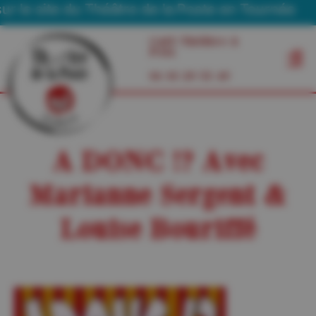
le site du Théâtre de la Poste en Tournée
Café Théâtre à
Foix
06 03 29 55 49
A DONC !? Avec
Marianne Sergent &
Louise Bouriffé