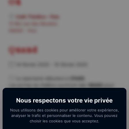
Où
Café Théâtre – Foix
13 Bis rue des Moulins
09000 - Foix
Quand
14 février 2025 - 15 février 2025
Le spectacle débutera à
21h00
.
Les portes du théâtre ouvriront dès
19h00
pour
vous permettre de vous restaurer.
Nous respectons votre vie privée
AJOUTER AU CALENDRIER
Nous utilisons des cookies pour améliorer votre expérience,
analyser le trafic et personnaliser le contenu. Vous pouvez
Télécharger ICS
Calendrier Googl
Avec leur gouaille et leur
choisir les cookies que vous acceptez.