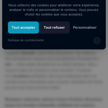
Les portes du théâtre ouvriront dès
17h00
pour
Nous utilisons des cookies pour améliorer votre expérience,
vous permettre de vous restaurer.
analyser le trafic et personnaliser le contenu. Vous pouvez
choisir les cookies que vous acceptez.
AJOUTER AU CALENDRIER
Tout accepter
Tout refuser
Personnaliser
Télécharger ICS
Calendrier Googl
Spectacle Jeune public
Politique de confidentialité
C’est l’histoire d’une petite fille qui
s’appelle
Alouette.
Quel drôle de prénom ! De mère en
fille, de tante en cousine, tous les prénoms finissent en
«
ette »
. Cette petite Alouette est un drôle d’oiseau. Elle a
toujours plein de choses à nous raconter ! A travers
nos
comptines
préférées, elle nous embarque dans un
monde aussi merveilleux que cocasse. Alouette n’en finira
pas de nous faire tourner la tête !
Musiques, chansons, danses et jeux d’enfant, découvrez
toutes les facettes d’Alouette, pétillante de couleurs.