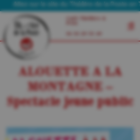
Allez sur le site du Théâtre de la Poste en Tou
Café Théâtre à
Foix
06 03 29 55 49
ALOUETTE A LA
MONTAGNE –
Spectacle jeune public