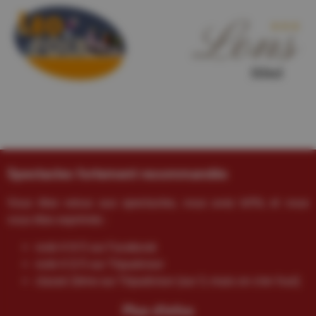
Spectacles fortement recommandés
Vous êtes venus aux spectacles, vous avez kiffé, et vous
vous êtes exprimés :
noté 4.9/5 sur Facebook
noté 4.5/5 sur Tripadvisor
classé 2ème sur Tripadvisor (sur 3, mais on s’en fout)
Plus d'infos