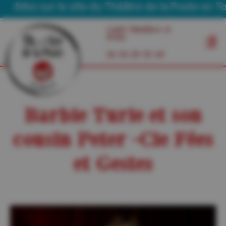
llez sur le site du Théâtre de la Poste en Tourn
Café Théâtre à
Foix
06 03 29 55 49
Barbie Turie et son
cousin Peter -Cie Fées
et Gestes