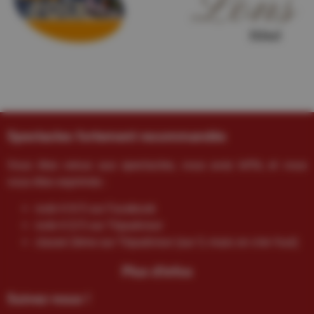
Spectacles fortement recommandés
Vous êtes venus aux spectacles, vous avez kiffé, et vous
vous êtes exprimés :
noté 4.9/5 sur Facebook
noté 4.5/5 sur Tripadvisor
classé 2ème sur Tripadvisor (sur 3, mais on s’en fout)
Plus d'infos
Suivez-nous !