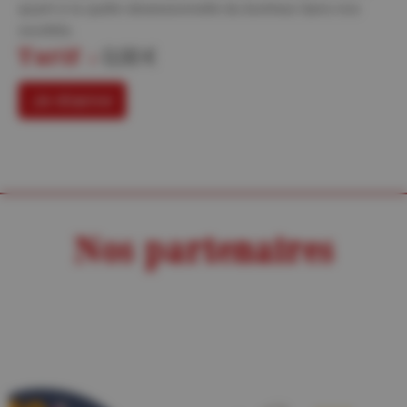
quant à la quête obsessionnelle du bonheur dans nos
sociétés.
Tarif :
0,00 €
Je réserve
Nos partenaires