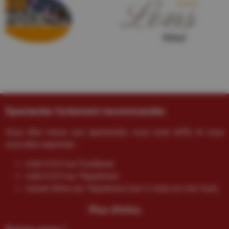
Spectacles fortement recommandés
Vous êtes venus aux spectacles, vous avez kiffé, et vous
vous êtes exprimés :
noté 4.9/5 sur Facebook
noté 4.5/5 sur Tripadvisor
classé 2ème sur Tripadvisor (sur 3, mais on s’en fout)
Plus d'infos