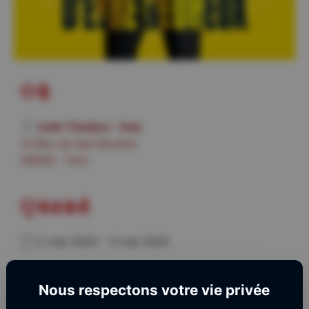
Où
Café Théâtre – Foix
13 Bis rue des Moulins
09000 - Foix
Quand
2 mai 2025 - 3 mai 2025
Le spectacle débutera à
21h00
.
Nous respectons votre vie privée
Les portes du théâtre ouvriront dès
19h00
pour
vous permettre de vous restaurer.