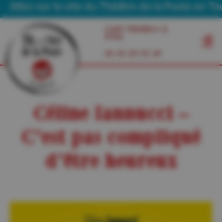
lez sur le site du Théâtre de la Poste en Tourné
Café Théâtre à
Foix
06 03 29 55 49
Céline Iannucci –
C’est pas compliqué
d’être heureux