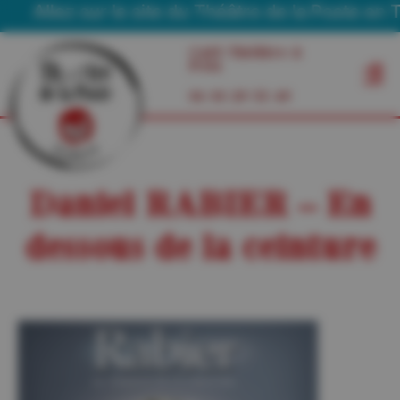
Allez sur le site du Théâtre de la Poste en Tou
Café Théâtre à
Foix
06 03 29 55 49
Daniel RABIER – En
dessous de la ceinture