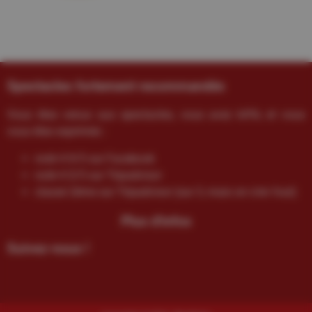
Spectacles fortement recommandés
Vous êtes venus aux spectacles, vous avez kiffé, et vous
vous êtes exprimés :
noté 4.9/5 sur Facebook
noté 4.5/5 sur Tripadvisor
classé 2ème sur Tripadvisor (sur 3, mais on s’en fout)
Plus d'infos
Suivez-nous !