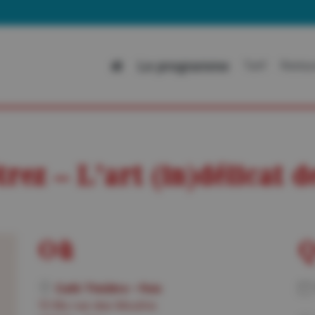
All
Le programme
Tarif
Restau
rez – L’art (in)délicat d
Où
Q
Café Théâtre – Foix
13 Bis rue des Moulins