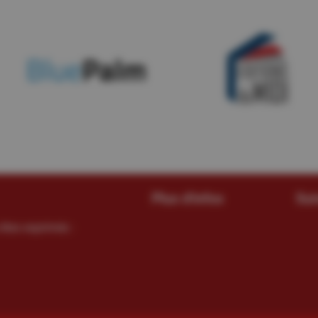
Plus d'infos
Sui
êtes exprimés :