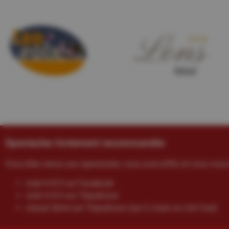
Spectacles fortement recommandés
Vous êtes venus aux spectacles, vous avez kiffé, et vous vous 
noté 4.9/5 sur Facebook
noté 4.5/5 sur Tripadvisor
classé 2ème sur Tripadvisor (sur 3, mais on s’en fout)