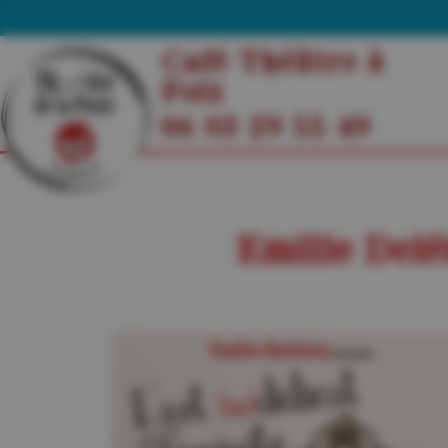
Café Théâtre à
Foix
06 03 29 55 49
Emilie Delét