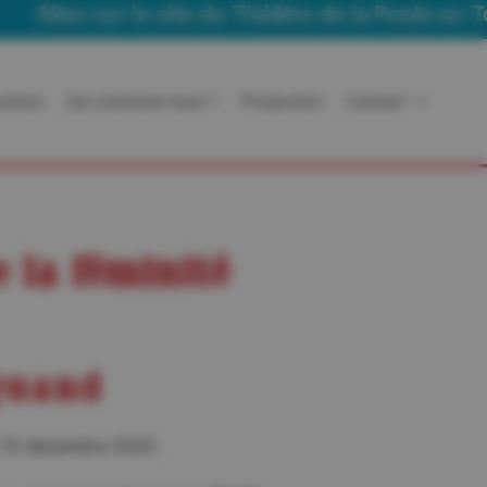
ez sur le site du Théâtre de la Poste en Tournée
ration
Qui sommes-nous ?
Production
Contact
e la féminité
uand
13 décembre 2025