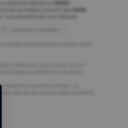
Le spectacle débutera à
23h00
.
 portes du théâtre ouvriront dès
21h00
r vous permettre de vous restaurer.
AJOUTER AU CALENDRIER
Télécharger ICS
Calendrier Google
e véritable armée de joyeuses et joyeux lurons :
 qu’Eric Collado joue avec les mots, avec lui-
ersonnages qui jalonnent son spectacle !
 au désordre et vous invite à former « Le
tique, c’est vêtu de votre plus beau couvre-chef,