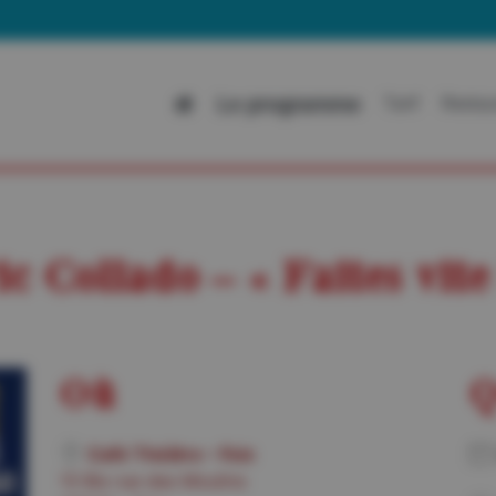
Al
Le programme
Tarif
Restau
ic Collado – « Faites vite 
Où
Q
Café Théâtre – Foix
13 Bis rue des Moulins