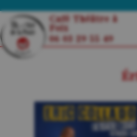
Café Théâtre à
Foix
06 03 29 55 49
Ér