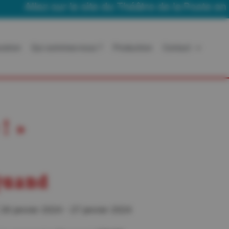
lez sur le site du Théâtre de la Poste en Tourn
ration
Qui sommes-nous ?
Production
Contact
! »
uand
26 janvier 2024 - 27 janvier 2024