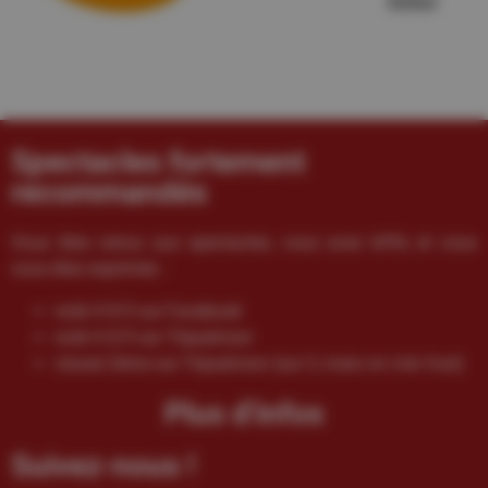
Spectacles fortement
recommandés
Vous êtes venus aux spectacles, vous avez kiffé, et vous
vous êtes exprimés :
noté 4.9/5 sur Facebook
noté 4.5/5 sur Tripadvisor
classé 2ème sur Tripadvisor (sur 3, mais on s’en fout)
Plus d'infos
Suivez-nous !