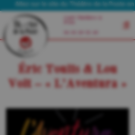
Allez sur le site du Théâtre de la Poste en To
Café Théâtre à
Foix
06 03 29 55 49
Éric Toulis & Lou
Volt – « L’Aventura »