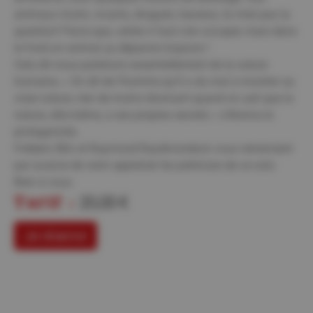
animaux morts, vivants, drogués, heureux, là n’est pas la
question! Parce que, certes il faut s’en occuper, mais dans
le fond un animal ça dépanne toujours !
Cela dit nous parlerons essentiellement de la nature
humaine, « On dit de l’homme qu’il a du mal à montrer sa
vraie nature, rien de moins étonnant quand on sait que la
nature, elle-même, a ses propres secrets » s’étonna le
protagoniste.
Fréderic Blin et Raymond Raydmondson vous remercient
par avance de venir apprécier les prémices de ce solo.
Bien à vous.
Tarif :
20,00 €
Je réserve