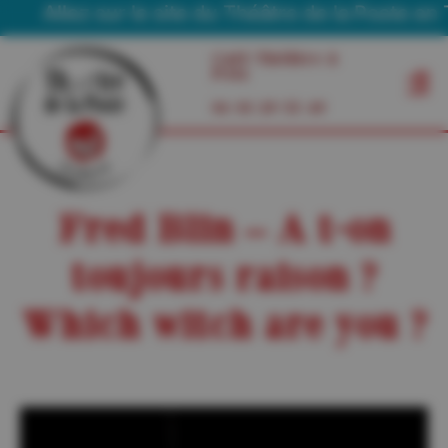
Allez sur le site du Théâtre de la Poste en Tou
Café Théâtre à
Foix
06 03 29 55 49
Fred Blin – A t-on
toujours raison ?
Which witch are you ?