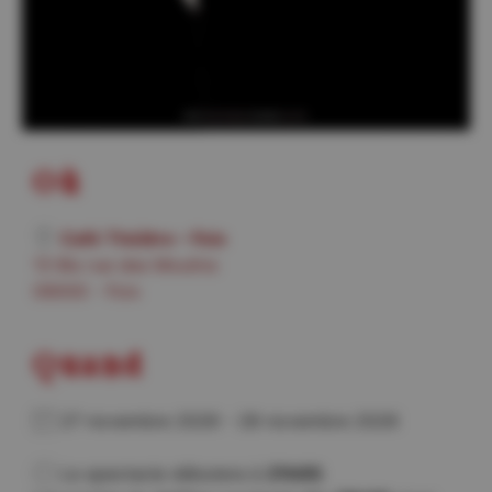
Où
Café Théâtre – Foix
13 Bis rue des Moulins
09000 - Foix
Quand
27 novembre 2026 - 28 novembre 2026
Le spectacle débutera à
21h00
.