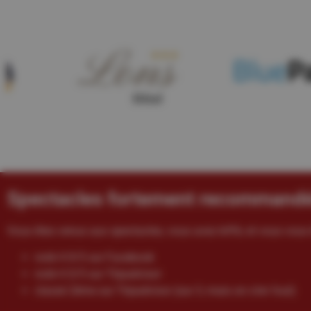
Spectacles fortement recommand
Vous êtes venus aux spectacles, vous avez kiffé, et vous vous 
noté 4.9/5 sur Facebook
noté 4.5/5 sur Tripadvisor
classé 2ème sur Tripadvisor (sur 3, mais on s’en fout)