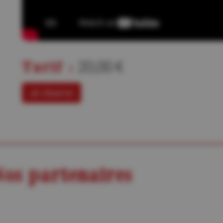
Tarif :
20,00 €
Je réserve
os partenaires