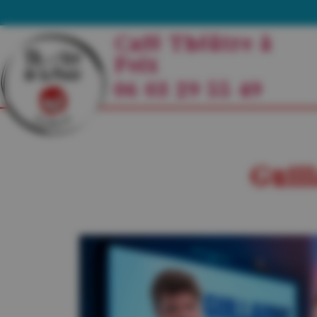
Café Théâtre à
Foix
06 03 29 55 49
Guil