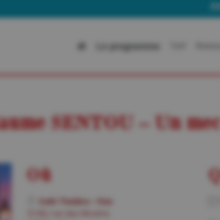
Allez sur 
Le programme
Tarif
Restau
laume SENTOU – Un mec
Où
Q
Café Théâtre – Foix
13 Bis rue des Moulins