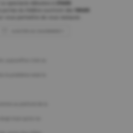
Le spectacle débutera à
21h00
.
 portes du théâtre ouvriront dès
19h00
r vous permettre de vous restaurer.
AJOUTER AU CALENDRIER
Télécharger ICS
Calendrier Google
in, aujourd’hui c’est sa
is le problème reste le
Comme au plafond de la
 doigt mais qu’on ne