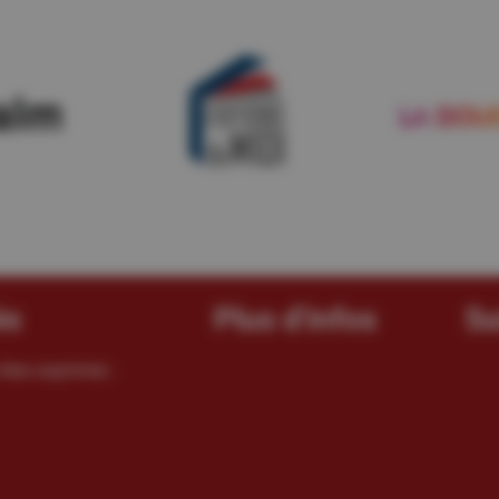
és
Plus d'infos
Su
êtes exprimés :