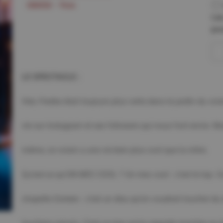
09000 - Foix
Les
pou
LE SPECTACLE :
Hier, l’herbe était toujours plus verte dans le jardin du vois
vie sur instagram et ses followers qui nous font envie. Ma
même, ce voisin a une vie bien plus cool que la nôtre.
Qu’est-ce qu’UN MEC COOL ? Un mec cool : c’est le top. 
chapelle Sixteen : c’est un dieu qu’on voudrait toucher du