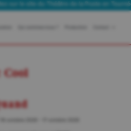
le site du Théâtre de la Poste en Tournée
ration
Qui sommes-nous ?
Production
Contact
 Cool
uand
16 octobre 2026 - 17 octobre 2026