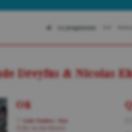
Alle
Le programme
Tarif
Restau
ude Dreyfus & Nicolas E
Où
Q
Café Théâtre – Foix
13 Bis rue des Moulins