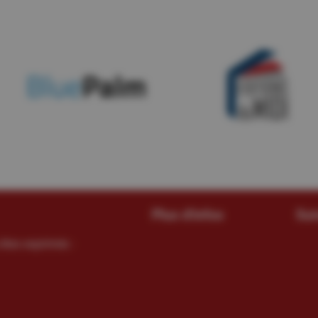
Plus d'infos
Sui
êtes exprimés :