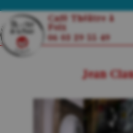
Café Théâtre à
Foix
06 03 29 55 49
Jean Cla