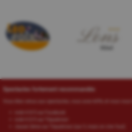
Spectacles fortement recommandés
Vous êtes venus aux spectacles, vous avez kiffé, et vous vous 
noté 4.9/5 sur Facebook
noté 4.5/5 sur Tripadvisor
classé 2ème sur Tripadvisor (sur 3, mais on s’en fout)