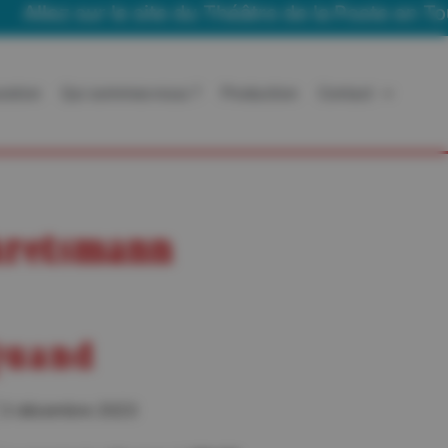
z sur le site du Théâtre de la Poste en Tournée
ration
Qui sommes-nous ?
Production
Contact
hretsmann
uand
3 décembre 2023