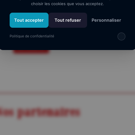
choisir les cookies que vous acceptez.
Lecture : Jean-Claude Dreyfus
Accompagnement : Nicolas Ehretsmann
Tout accepter
Tout refuser
Personnaliser
Tarif :
0,00 €
Politique de confidentialité
Je réserve
os partenaires