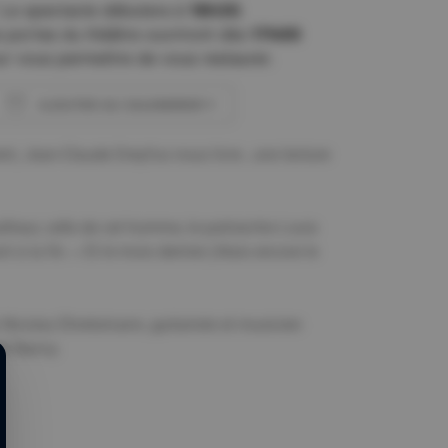
Le spectacle débutera à
18h30
.
 portes du théâtre ouvriront dès
17h00
r vous permettre de vous restaurer.
AJOUTER AU CALENDRIER
Télécharger ICS
Calendrier Google
ient, Jean-Claude Dreyfus nous livre , une lecture
lheur, celle de cet homme, le patriarche Louis
nt à la fin. « Et le mois dernier j’étais encore le
Nicolas Ehretsmann, guitariste et musicien
de Nancy.