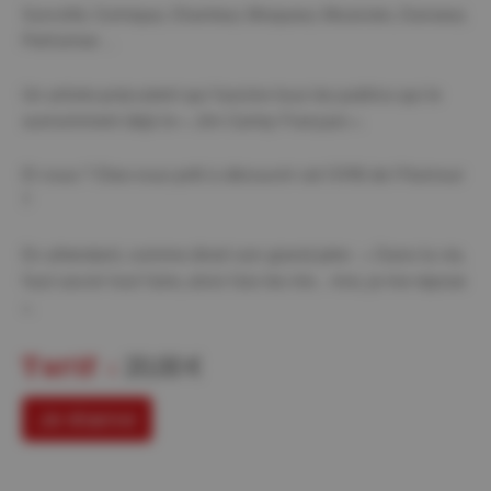
​Survolté, Comique, Chanteur, Moqueur, Musicien, Danseur,
Performer …
Un artiste polyvalent qui fascine tous les publics qui le
surnomment déjà le « Jim Carrey Français ».
Et vous ? Etes-vous prêt à découvrir cet OVNI de l’Humour
?
​En attendant, comme dirait son grand père : « Dans la vie,
faut savoir tout faire, alors fais les rire… moi, je me repose
».
Tarif :
20,00 €
Je réserve