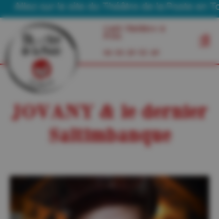
llez sur le site du Théâtre de la Poste en Tourn
Café Théâtre à
Foix
06 03 29 55 49
JOVANY & le dernier
Saltimbanque