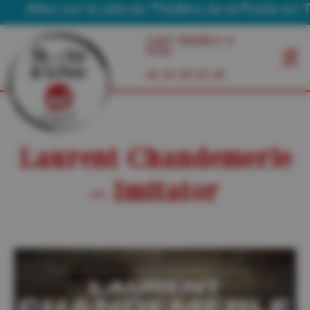
Allez sur le site du Théâtre de la Poste en Tour
Café Théâtre à
Foix
06 03 29 55 49
Laurent Chandemerle
– Imitator