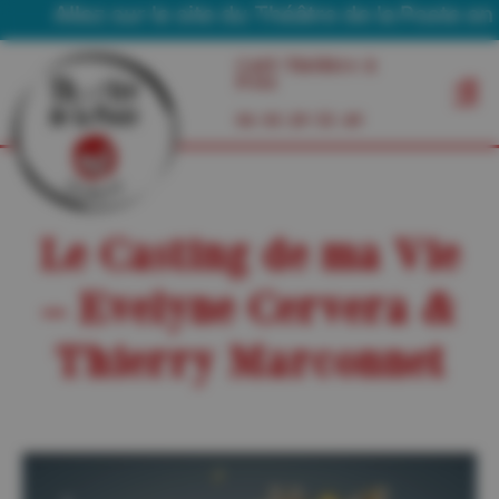
Allez sur le site du Théâtre de la Poste en Tou
Café Théâtre à
Foix
06 03 29 55 49
Le Casting de ma Vie
– Evelyne Cervera &
Thierry Marconnet