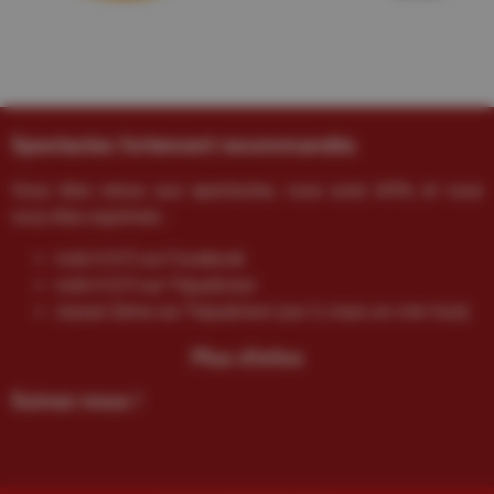
Spectacles fortement recommandés
Vous êtes venus aux spectacles, vous avez kiffé, et vous
vous êtes exprimés :
noté 4.9/5 sur Facebook
noté 4.5/5 sur Tripadvisor
classé 2ème sur Tripadvisor (sur 3, mais on s’en fout)
Plus d'infos
Suivez-nous !