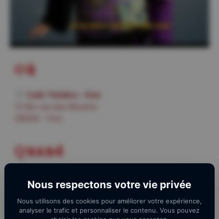
Où
Café Théâtre – Foix
13 Bis rue des Moulins
09000 - Foix
Quand
12 avril 2025 - 13 avril 2025
Nous respectons votre vie privée
Le spectacle débutera à
21h00
.
Nous utilisons des cookies pour améliorer votre expérience,
analyser le trafic et personnaliser le contenu. Vous pouvez
Les portes du théâtre ouvriront dès
19h00
pour