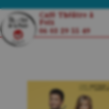
Café Théâtre à
Foix
06 03 29 55 49