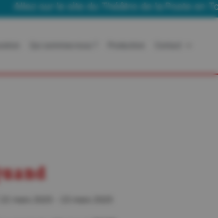
ez sur le site du Théâtre de la Poste en Tournée
ration
Qui sommes-nous ?
Production
Contact
uand
22 mars 2025 - 23 mars 2025