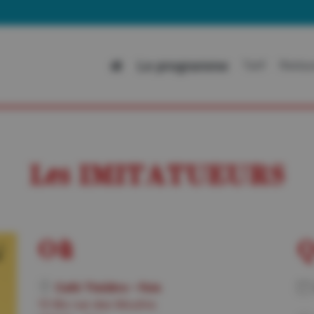
All
Le programme
Tarif
Restau
Les IMITATUEURS
Où
Q
Café Théâtre – Foix
13 Bis rue des Moulins