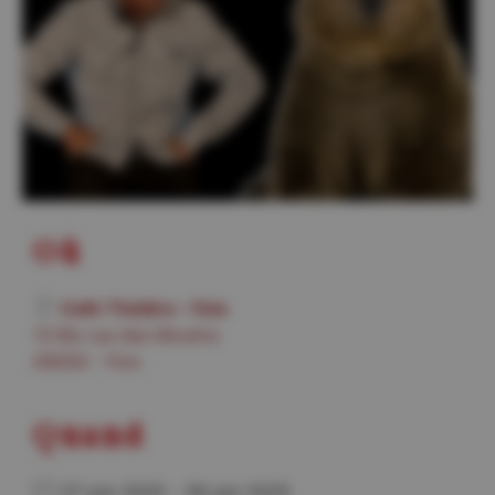
Où
Café Théâtre – Foix
13 Bis rue des Moulins
09000 - Foix
Quand
27 juin 2025 - 28 juin 2025