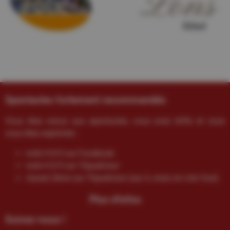
Spectacles fortement recommandés
Vous êtes venus aux spectacles, vous avez kiffé, et vous
vous êtes exprimés :
noté 4.9/5 sur Facebook
noté 4.5/5 sur Tripadvisor
classé 2ème sur Tripadvisor (sur 3, mais on s’en fout)
Plus d'infos
Suivez-nous !