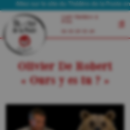
Allez sur le site du Théâtre de la Poste en T
Café Théâtre à
Foix
06 03 29 55 49
Olivier De Robert
« Ours y es tu ? »