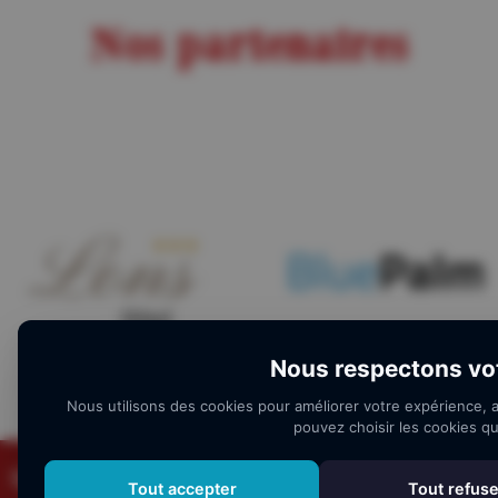
Nos partenaires
Nous respectons vot
Nous utilisons des cookies pour améliorer votre expérience, an
pouvez choisir les cookies q
Spectacles fortement recommandés
Tout accepter
Tout refuse