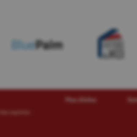
Plus d'infos
Sui
êtes exprimés :