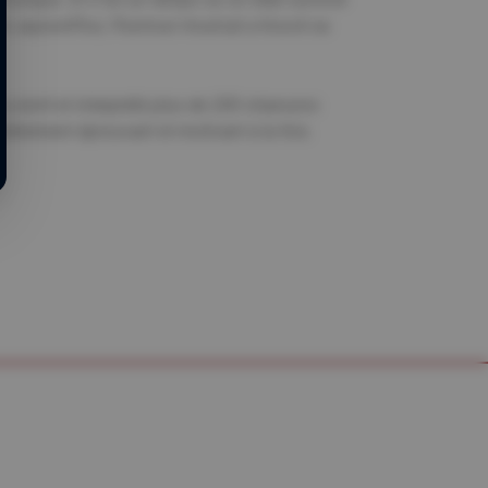
t, aujourd’hui, l’humour musical a trouvé sa
 a écrit et interprété plus de 200 chansons
culièrement éprouvant et motivant à la fois.