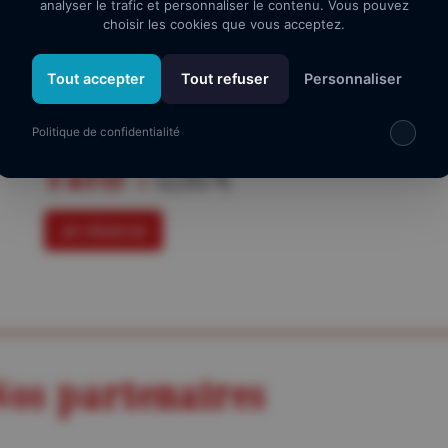
analyser le trafic et personnaliser le contenu. Vous pouvez
d’opter pour l’un des deux pour être accepté. Heureusemen
choisir les cookies que vous acceptez.
place dans le monde du spectacle.
Tout accepter
Tout refuser
Personnaliser
Au cours des neuf ans passés au quotidien sur Europe 1, il
courtes sur l’actualité ! Un exercice de haute voltige parti
Politique de confidentialité
Tarif :
0,00 €
Je réserve
os partenaires