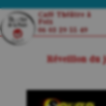
Café Théâtre à
Foix
06 03 29 55 49
Réveillon du 