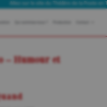
ez sur le site du Théâtre de la Poste en Tourné
ration
Qui sommes-nous ?
Production
Contact
do – Humour et
uand