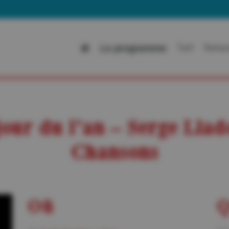
All
Le programme
Tarif
Restau
jour du l’an – Serge Lla
Chansons
Où
Q