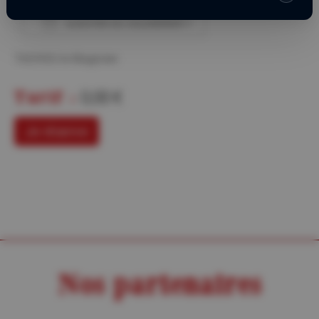
AJOUTER AU CALENDRIER
Télécharger ICS
Calendrier Googl
TACHOU le Magicien
Tarif :
0,00 €
Je réserve
Nos partenaires