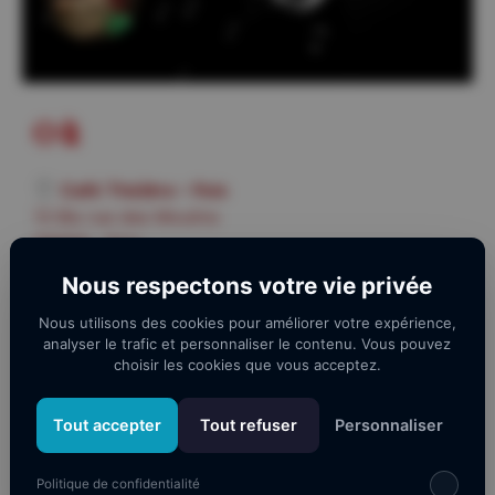
Où
Café Théâtre – Foix
13 Bis rue des Moulins
09000 - Foix
Nous respectons votre vie privée
Quand
Nous utilisons des cookies pour améliorer votre expérience,
analyser le trafic et personnaliser le contenu. Vous pouvez
choisir les cookies que vous acceptez.
10 décembre 2023
Tout accepter
Tout refuser
Personnaliser
Le spectacle débutera à
18h00
.
Les portes du théâtre ouvriront dès
17h00
pour
vous permettre de vous restaurer.
Politique de confidentialité