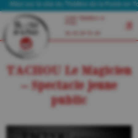
Allez sur le site du Théâtre de la Poste en Tou
Café Théâtre à
Foix
06 03 29 55 49
TACHOU Le Magicien
– Spectacle jeune
public