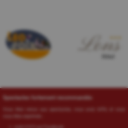
Spectacles fortement recommandés
Vous êtes venus aux spectacles, vous avez kiffé, et vous
vous êtes exprimés :
noté 4.9/5 sur Facebook