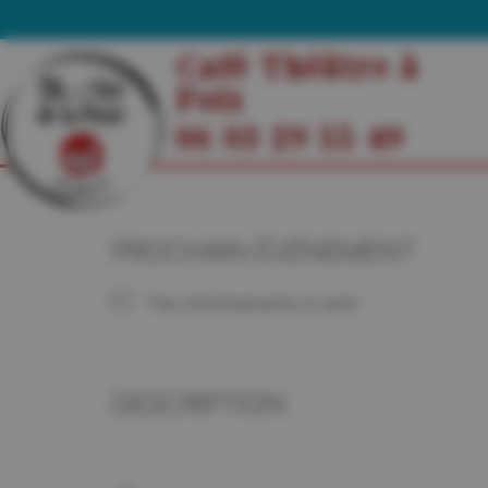
Café Théâtre à
Foix
06 03 29 55 49
PROCHAIN ÉVÉNEMENT
Pas d'événements à venir
DESCRIPTION