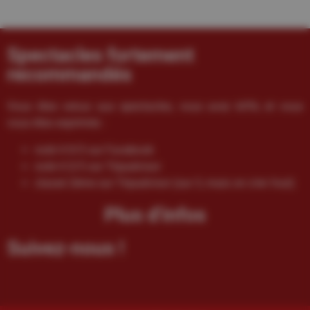
Spectacles fortement
recommandés
Vous êtes venus aux spectacles, vous avez kiffé, et vous
vous êtes exprimés :
noté 4.9/5 sur Facebook
noté 4.5/5 sur Tripadvisor
classé 2ème sur Tripadvisor (sur 3, mais on s’en fout)
Plus d'infos
Suivez-nous !