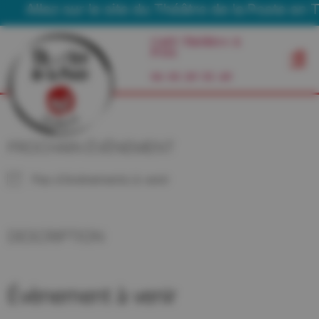
Allez sur le site du Théâtre de la Poste en T
Café Théâtre à
Foix
06 03 29 55 49
PROCHAIN ÉVÉNEMENT
Pas d'événements à venir
DESCRIPTION
Évènement à venir