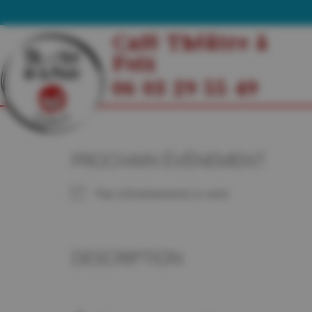
Café Théâtre à
Foix
06 03 29 55 49
PROCHAIN ÉVÉNEMENT
Pas d'événements à venir
DESCRIPTION