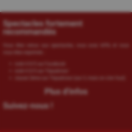
Spectacles fortement
recommandés
Vous êtes venus aux spectacles, vous avez kiffé, et vous
vous êtes exprimés :
noté 4.9/5 sur Facebook
noté 4.5/5 sur Tripadvisor
classé 2ème sur Tripadvisor (sur 3, mais on s’en fout)
Plus d'infos
Suivez-nous !