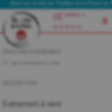
Allez sur le site du Théâtre de la Poste en T
Café Théâtre à
Foix
06 03 29 55 49
PROCHAIN ÉVÉNEMENT
Pas d'événements à venir
DESCRIPTION
Évènement à venir