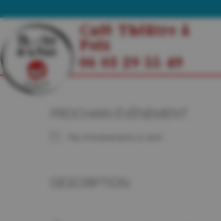
Café Théâtre à
Foix
06 03 29 55 49
PROCHAIN ÉVÉNEMENT
Pas d'événements à venir
DESCRIPTION