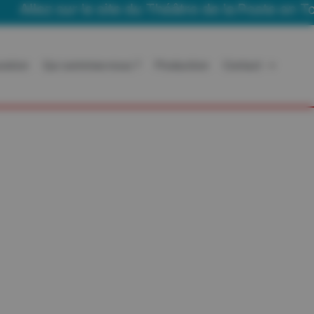
llez sur le site du Théâtre de la Poste en Tourn
ration
Qui sommes-nous ?
Production
Contact