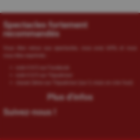
Spectacles fortement
recommandés
Vous êtes venus aux spectacles, vous avez kiffé, et vous
vous êtes exprimés :
noté 4.9/5 sur Facebook
noté 4.5/5 sur Tripadvisor
classé 2ème sur Tripadvisor (sur 3, mais on s’en fout)
Plus d'infos
Suivez-nous !