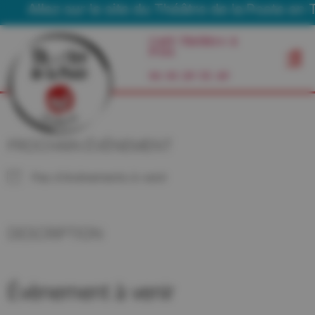
Allez sur le site du Théâtre de la Poste en T
Café Théâtre à
Foix
06 03 29 55 49
PROCHAIN ÉVÉNEMENT
Pas d'événements à venir
DESCRIPTION
Évènement à venir