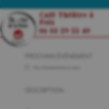
Café Théâtre à
Foix
06 03 29 55 49
PROCHAIN ÉVÉNEMENT
Pas d'événements à venir
DESCRIPTION