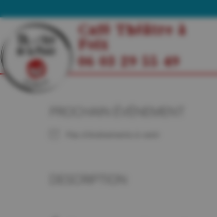
Café Théâtre à
Foix
06 03 29 55 49
PROCHAIN ÉVÉNEMENT
Pas d'événements à venir
DESCRIPTION