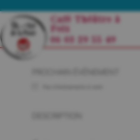
Café Théâtre à
Foix
06 03 29 55 49
PROCHAIN ÉVÉNEMENT
Pas d'événements à venir
DESCRIPTION