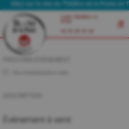
Allez sur le site du Théâtre de la Poste en T
Café Théâtre à
Foix
06 03 29 55 49
PROCHAIN ÉVÉNEMENT
Pas d'événements à venir
DESCRIPTION
Évènement à venir