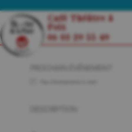
Café Théâtre à
Foix
06 03 29 55 49
PROCHAIN ÉVÉNEMENT
Pas d'événements à venir
DESCRIPTION