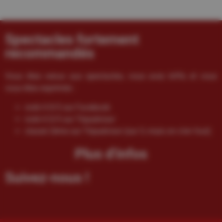
Spectacles fortement
recommandés
Vous êtes venus aux spectacles, vous avez kiffé, et vous
vous êtes exprimés :
noté 4.9/5 sur Facebook
noté 4.5/5 sur Tripadvisor
classé 2ème sur Tripadvisor (sur 3, mais on s’en fout)
Plus d'infos
Suivez-nous !