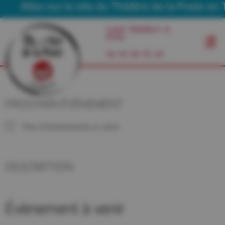
Allez sur le site du Théâtre de la Poste en T
Café Théâtre à
Foix
06 03 29 55 49
PROCHAIN ÉVÉNEMENT
Pas d'événements à venir
DESCRIPTION
Évènement à venir