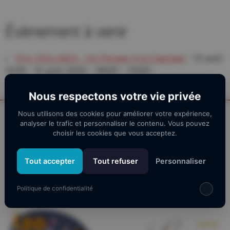
Évènement à venir
Eric COLLADO - Un Paysan à la Capitale
- 14 août
2026 - 15 août 2026 - 19h00 - 21h00
Nous respectons votre vie privée
Nous utilisons des cookies pour améliorer votre expérience,
analyser le trafic et personnaliser le contenu. Vous pouvez
Nos partenaires
choisir les cookies que vous acceptez.
Tout accepter
Tout refuser
Personnaliser
Politique de confidentialité