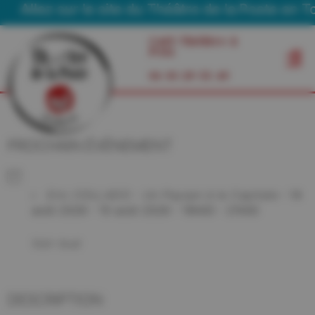
Allez sur le site du Théâtre de la Poste en To
Café Théâtre à
Foix
06 03 29 55 49
PROCHAIN ÉVÉNEMENT
Eric COLLADO - Un Paysan à la Capitale
- 14
août 2026 - 15 août 2026 - 19h00 - 21h00
Voir tout
DESCRIPTION