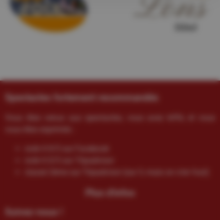
Spectacles fortement recommandés
Vous êtes venus aux spectacles, vous avez kiffé, et vous
vous êtes exprimés :
noté 4.9/5 sur Facebook
noté 4.5/5 sur Tripadvisor
classé 2ème sur Tripadvisor (sur 3, mais on s’en fout)
Plus d'infos
Suivez-nous !