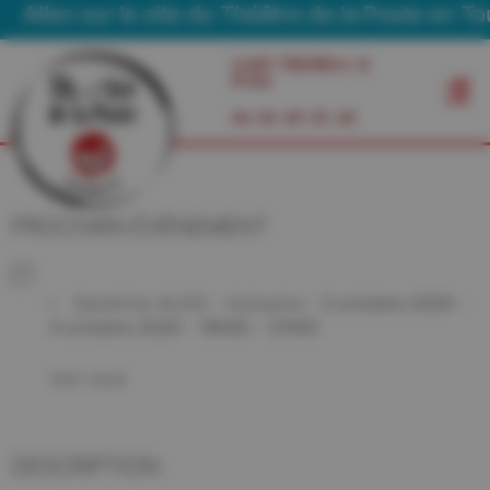
Allez sur le site du Théâtre de la Poste en Tou
Café Théâtre à
Foix
06 03 29 55 49
PROCHAIN ÉVÉNEMENT
Sandrine ALEXI - Inclusive
- 3 octobre 2026 -
4 octobre 2026 - 19h00 - 21h00
Voir tout
DESCRIPTION