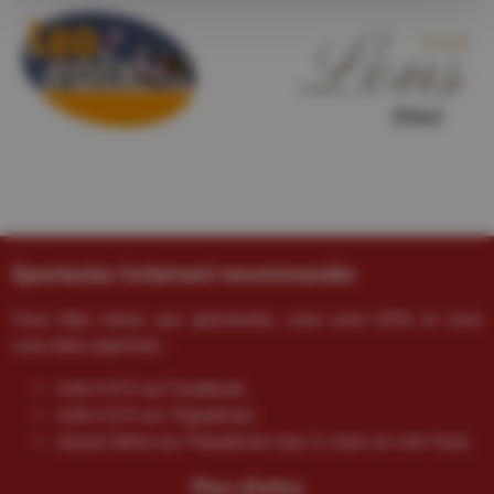
Spectacles fortement recommandés
Vous êtes venus aux spectacles, vous avez kiffé, et vous
vous êtes exprimés :
noté 4.9/5 sur Facebook
noté 4.5/5 sur Tripadvisor
classé 2ème sur Tripadvisor (sur 3, mais on s’en fout)
Plus d'infos