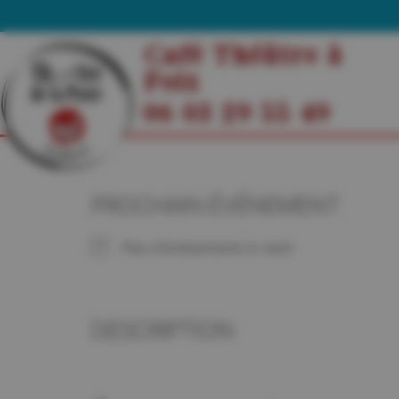
Café Théâtre à
Foix
06 03 29 55 49
PROCHAIN ÉVÉNEMENT
Pas d'événements à venir
DESCRIPTION