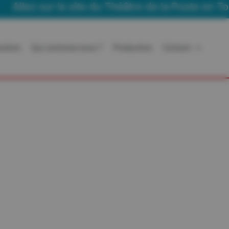
llez sur le site du Théâtre de la Poste en Tourn
ration
Qui sommes-nous ?
Production
Contact