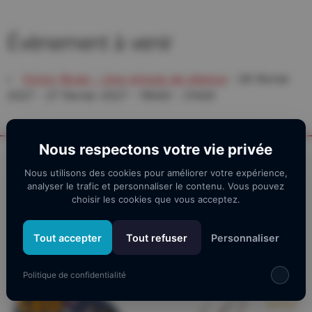
Évènement à venir
Victor Rossi - Une minute de silence
- 26 février
2027 - 27 février 2027 - 19h00 - 21h00
Nous respectons votre vie privée
Nos partenaires
Nous utilisons des cookies pour améliorer votre expérience,
analyser le trafic et personnaliser le contenu. Vous pouvez
choisir les cookies que vous acceptez.
Tout accepter
Tout refuser
Personnaliser
Politique de confidentialité