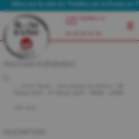
Allez sur le site du Théâtre de la Poste en T
Café Théâtre à
Foix
06 03 29 55 49
PROCHAIN ÉVÉNEMENT
Victor Rossi - Une minute de silence
- 26
février 2027 - 27 février 2027 - 19h00 - 21h00
Voir tout
DESCRIPTION