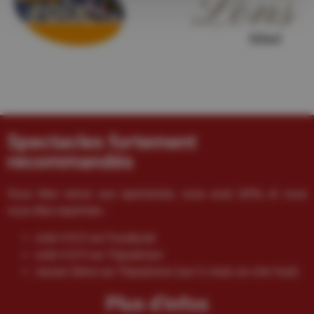
Spectacles fortement
recommandés
Vous êtes venus aux spectacles, vous avez kiffé, et vous
vous êtes exprimés :
noté 4.9/5 sur Facebook
noté 4.5/5 sur Tripadvisor
classé 2ème sur Tripadvisor (sur 3, mais on s’en fout)
Plus d'infos