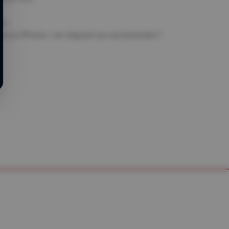
fe…
gné un IPhone » en cliquant sur une bannière ?