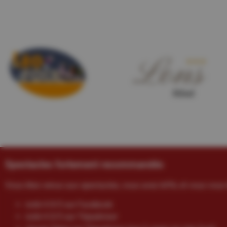
Spectacles fortement recommandés
Vous êtes venus aux spectacles, vous avez kiffé, et vous vous 
noté 4.9/5 sur Facebook
noté 4.5/5 sur Tripadvisor