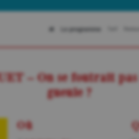
Al
Le programme
Tarif
Restau
T – On se foutrait pas 
gueule ?
Où
Q