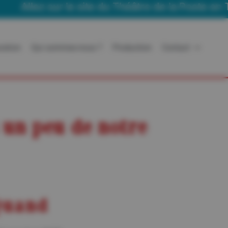
lez sur le site du Théâtre de la Poste en Tourné
ration
Qui sommes-nous ?
Production
Contact
un peu de notre
uand