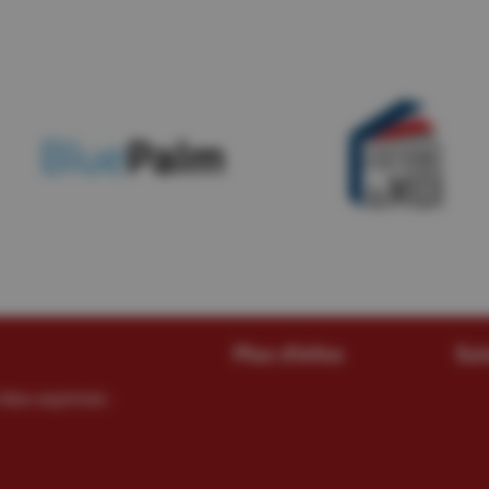
Plus d'infos
Sui
êtes exprimés :