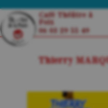
Café Théâtre à
Foix
06 03 29 55 49
Thierry MARQUE