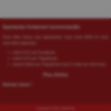
Spectacles fortement recommandés
Vous êtes venus aux spectacles, vous avez kiffé, et vous
vous êtes exprimés :
noté 4.9/5 sur Facebook
noté 4.5/5 sur Tripadvisor
classé 2ème sur Tripadvisor (sur 3, mais on s’en fout)
Plus d'infos
Suivez-nous !
Copyright © 2026 | BluePalm