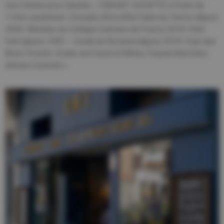
Une Crèche pour Adultes…! ENFANT ACCEPTÉ à Partir de
11Ans seulement. Disciple d’Escoffier,Table du Terroir depuis
2006- Membre du Collège Culinaire de France 2018- Petit
futé depuis 1995 – Guide du Routard depuis 2018- Club des
Bons Vivants- Guide vert Gault et Millau.Toques blanches,
Artisan Cuisinier »