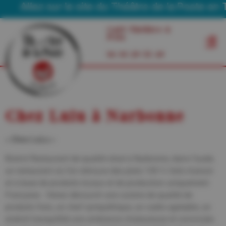
Allez sur le site du Théâtre de la Poste en Tour
Café Théâtre à
Foix
06 03 29 55 49
Chez Lulu à Narbonne
« Chez LuLu »
Bistrot Restaurant de qualité situé à Narbonne, dans l’aude,
un restaurant où l’on retrouve des plats 100 % faits maison
et à base de produits locaux et de production uniquement
Française . Venez découvrir une cuisine de qualité de
produits frais, un chef sympathique, un cadre agréable, un
endroit tranquillité une ambiance chaleureuse et conviviale.