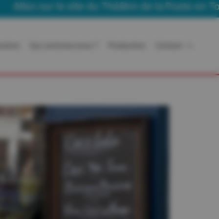
 site du Théâtre de la Poste en Tournée
ration
Qui sommes-nous ?
Production
Contact