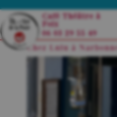
Café Théâtre à
Foix
06 03 29 55 49
Chez Lulu à Narbonn